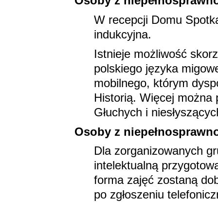
Osoby z niepełnosprawn
W recepcji Domu Spotkań
indukcyjna.
Istnieje możliwość skor
polskiego języka migow
mobilnego, którym dysp
Historią. Więcej można 
Głuchych i niesłyszącyc
Osoby z niepełnosprawnoś
Dla zorganizowanych gr
intelektualną przygotow
forma zajęć zostaną dob
po zgłoszeniu telefonic